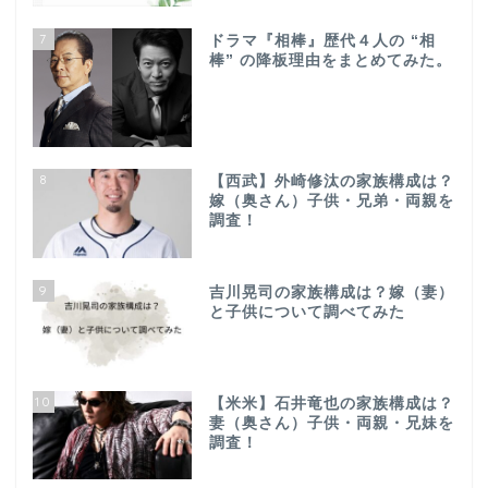
7
ドラマ『相棒』歴代４人の “相
棒” の降板理由をまとめてみた。
8
【西武】外崎修汰の家族構成は？
嫁（奥さん）子供・兄弟・両親を
調査！
9
吉川晃司の家族構成は？嫁（妻）
と子供について調べてみた
10
【米米】石井竜也の家族構成は？
妻（奥さん）子供・両親・兄妹を
調査！