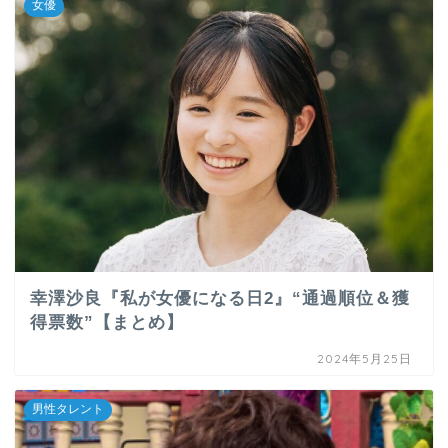
女優
幸澤沙良『私が女優になる日2』“通過順位＆獲
得票数”【まとめ】
2024年5月25日
男性タレント