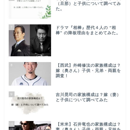
（旦那）と子供について調べてみ
た。
7
ドラマ『相棒』歴代４人の “相
棒” の降板理由をまとめてみた。
8
【西武】外崎修汰の家族構成は？
嫁（奥さん）子供・兄弟・両親を
調査！
9
吉川晃司の家族構成は？嫁（妻）
と子供について調べてみた
10
【米米】石井竜也の家族構成は？
妻（奥さん）子供・両親・兄妹を