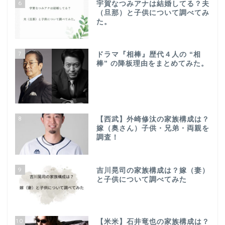
6
宇賀なつみアナは結婚してる？夫
（旦那）と子供について調べてみ
た。
7
ドラマ『相棒』歴代４人の “相
棒” の降板理由をまとめてみた。
8
【西武】外崎修汰の家族構成は？
嫁（奥さん）子供・兄弟・両親を
調査！
9
吉川晃司の家族構成は？嫁（妻）
と子供について調べてみた
10
【米米】石井竜也の家族構成は？