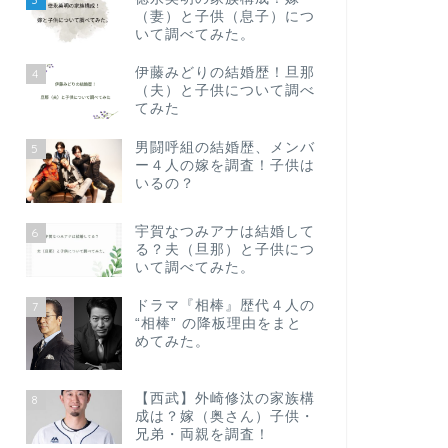
（妻）と子供（息子）につ
いて調べてみた。
伊藤みどりの結婚歴！旦那
4
（夫）と子供について調べ
てみた
男闘呼組の結婚歴、メンバ
5
ー４人の嫁を調査！子供は
いるの？
宇賀なつみアナは結婚して
6
る？夫（旦那）と子供につ
いて調べてみた。
ドラマ『相棒』歴代４人の
7
“相棒” の降板理由をまと
めてみた。
【西武】外崎修汰の家族構
8
成は？嫁（奥さん）子供・
兄弟・両親を調査！