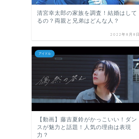
清宮幸太郎の家族を調査！結婚はして
るの？両親と兄弟はどんな人？
2022年8月8
アイドル
【動画】藤吉夏鈴がかっこいい！ダン
スが魅力と話題！人気の理由は表現
力？