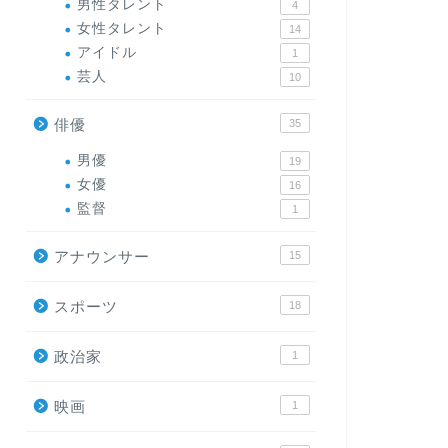
男性タレント
4
女性タレント
14
アイドル
1
芸人
10
俳優
35
男優
19
女優
16
監督
1
アナウンサー
15
スポーツ
18
政治家
1
映画
1