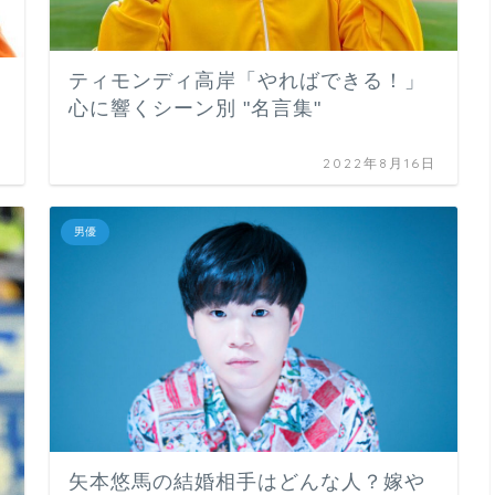
ティモンディ高岸「やればできる！」
心に響くシーン別 "名言集"
日
2022年8月16日
男優
矢本悠馬の結婚相手はどんな人？嫁や