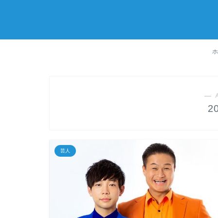
― 
2
芸人