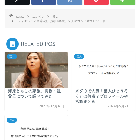
HOME
エンタメ
芸人
ティモンディ高岸宏行と前田裕太、２人のコンビ愛エピソード
RELATED POST
芸人
芸人
海原ともこの家族、両親・祖
水ダウで人気！芸人ひょうろ
父母について調べてみた
くとは何者？プロフィールや
活動まとめ
2023年12月16日
2024年9月21日
芸人