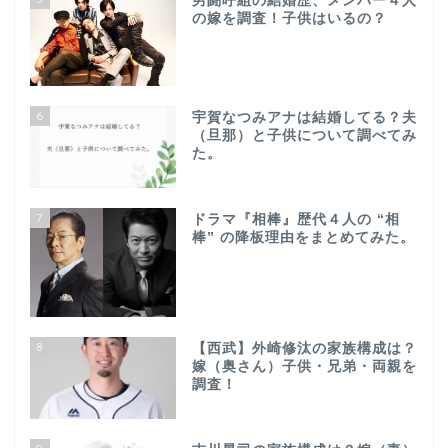
男闘呼組の結婚歴、メンバー４人
の嫁を調査！子供はいるの？
6
宇賀なつみアナは結婚してる？夫
（旦那）と子供について調べてみ
た。
7
ドラマ『相棒』歴代４人の “相
棒” の降板理由をまとめてみた。
8
【西武】外崎修汰の家族構成は？
嫁（奥さん）子供・兄弟・両親を
調査！