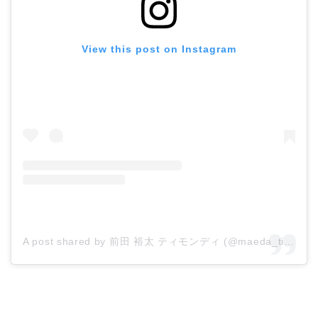
View this post on Instagram
A post shared by 前田 裕太 ティモンディ (@maeda_timon_d)