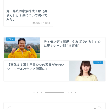
角田晃広の家族構成！嫁（奥
さん）と子供について調べて
みた。
2025年2月10日
ティモンディ高岸「やればできる！」心
に響くシーン別 "名言集"
【画像１５選】早田ひなの私服がかわい
い！モデルみたいと話題に！