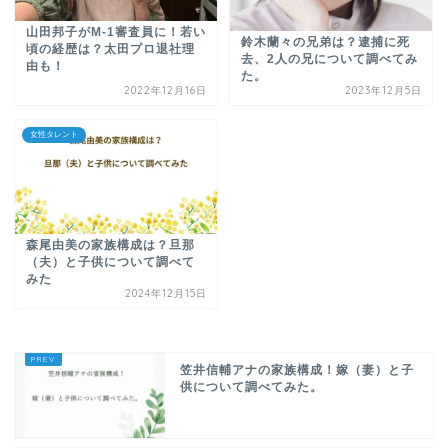
山田邦子がM-1審査員に！若い
鈴木蘭々の兄弟は？逮捕に死
頃の経歴は？太田プロ退社理
去、2人の兄について調べてみ
由も！
た。
2022年12月16日
2023年12月5日
女性タレント
森尾由美の家族構成は？旦那
（夫）と子供について調べて
みた
2024年12月15日
笠井信輔アナの家族構成！嫁（妻）と子
供について調べてみた。