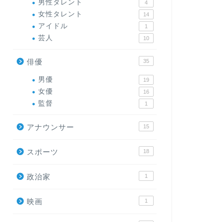
男性タレント
4
女性タレント
14
アイドル
1
芸人
10
俳優
35
男優
19
女優
16
監督
1
アナウンサー
15
スポーツ
18
政治家
1
映画
1