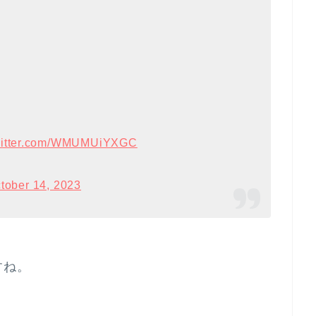
twitter.com/WMUMUiYXGC
tober 14, 2023
すね。