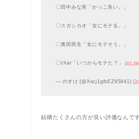
〇田中みな実「かっこ良い。」
〇スガシカオ「女にモテる。」
〇奥田民生「女にモテそう。」
〇char「いつからモテた？」
pic.
— のすけ (@Xscj1gfsEZ65841)
Oc
結構たくさんの方が良い評価なんで