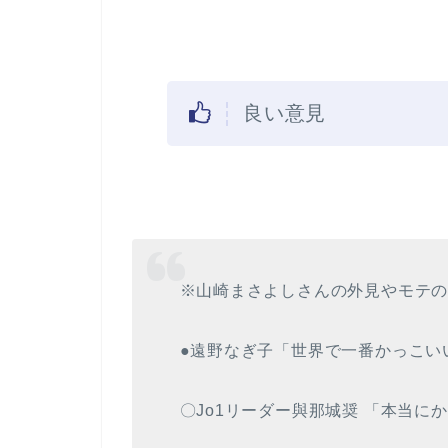
良い意見
※山崎まさよしさんの外見やモテ
●遠野なぎ子「世界で一番かっこい
〇Jo1リーダー與那城奨 「本当