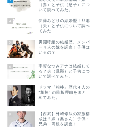
（妻）と子供（息子）につ
いて調べてみた。
伊藤みどりの結婚歴！旦那
4
（夫）と子供について調べ
てみた
男闘呼組の結婚歴、メンバ
5
ー４人の嫁を調査！子供は
いるの？
宇賀なつみアナは結婚して
6
る？夫（旦那）と子供につ
いて調べてみた。
ドラマ『相棒』歴代４人の
7
“相棒” の降板理由をまと
めてみた。
【西武】外崎修汰の家族構
8
成は？嫁（奥さん）子供・
兄弟・両親を調査！